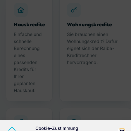
Hauskredite
Wohnungskredite
Einfache und
Sie brauchen einen
schnelle
Wohnungskredit? Dafür
Berechnung
eignet sich der Raiba-
eines
Kreditrechner
passenden
hervorragend.
Kredits für
Ihren
geplanten
Hauskauf.
Cookie-Zustimmung