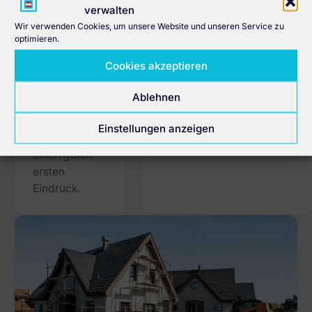
verwalten
Baukredite
Umschuldungen
Wir verwenden Cookies, um unsere Website und unseren Service zu
Auch für die
Sie suchen passende
optimieren.
Berechnung
Umschuldungsangebote
?
Cookies akzeptieren
von
Der Rechner gewährt
Baukrediten
Ihnen einen ersten
Ablehnen
liefert der
Einblick.
Raiffeisen
Einstellungen anzeigen
Kreditrechner
einen guten
ersten
Eindruck.