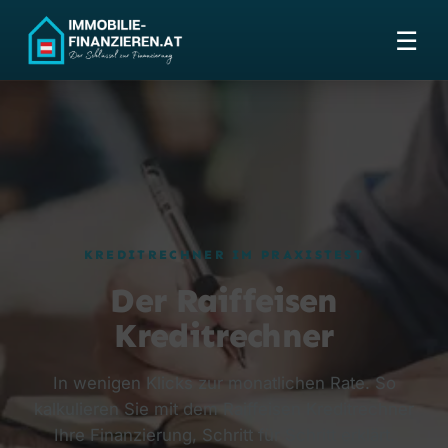
☰
KREDITRECHNER IM PRAXISTEST
Der Raiffeisen
Kreditrechner
In wenigen Klicks zur monatlichen Rate. So
kalkulieren Sie mit dem Raiffeisen Kreditrechner
Ihre Finanzierung, Schritt für Schritt erklärt.