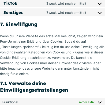
to
TikTok
Zweck wird noch ermittelt
twitter
Consent
service
to
Sonstiges
Zweck wird noch ermittelt
linkedin
Consent
service
to
tiktok
7. Einwilligung
service
sonstiges
Wenn du unsere Website das erste Mal besuchst, zeigen wir dir ein
Pop-Up mit einer Erklärung über Cookies. Sobald du auf
„Einstellungen speichern“ klickst, gibst du uns deine Einwilligung alle
von dir gewählten Kategorien von Cookies und Plugins wie in dieser
Cookie-Erklärung beschrieben zu verwenden. Du kannst die
Verwendung von Cookies über deinen Browser deaktivieren, aber
bitte beachte, dass unsere Website dann unter Umständen nicht
richtig funktioniert.
7.1 Verwalte deine
Einwilligungseinstellungen
Funktional
Immer aktiv