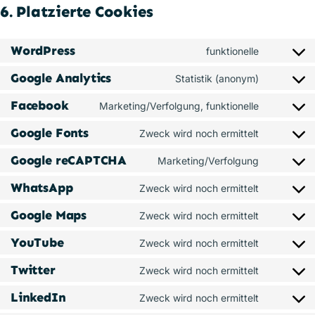
6. Platzierte Cookies
WordPress
funktionelle
Consent
to
Google Analytics
Statistik (anonym)
Consent
service
to
Facebook
Marketing/Verfolgung, funktionelle
wordpres
Consent
service
to
Google Fonts
Zweck wird noch ermittelt
google-
Consent
service
analytics
to
Google reCAPTCHA
Marketing/Verfolgung
facebook
Consent
service
to
WhatsApp
Zweck wird noch ermittelt
google-
Consent
service
fonts
to
Google Maps
Zweck wird noch ermittelt
google-
Consent
service
recaptch
to
YouTube
Zweck wird noch ermittelt
whatsapp
Consent
service
to
Twitter
Zweck wird noch ermittelt
google-
Consent
service
maps
to
LinkedIn
Zweck wird noch ermittelt
youtube
Consent
service