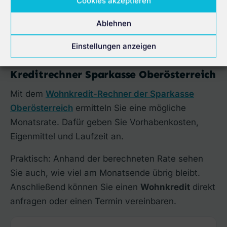
Cookies akzeptieren
Ablehnen
Einstellungen anzeigen
Kreditrechner Sparkasse Oberösterreich
Mit dem
Wohnkredit-Rechner der Sparkasse
Oberösterreich
ermitteln Sie eine mögliche
Monatsrate. Dafür geben Sie Vorhabenkosten,
Eigenmittel und Laufzeit an.
Praktisch: Anhand der berechneten Rate sehen
Sie auch, wie viel am Monatsende übrig bleibt.
Anschließend können Sie einen
Wohnkredit
direkt
anfragen oder einen Termin vereinbaren.