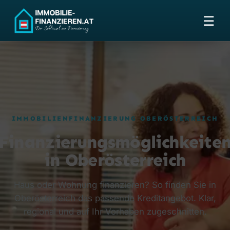
☰
IMMOBILIENFINANZIERUNG OBERÖSTERREICH
Finanzierungsmöglichkeite
in Oberösterreich
Haus oder Wohnung finanzieren? So finden Sie in
Oberösterreich das passende Kreditangebot. Klar,
regional und auf Ihr Vorhaben zugeschnitten.