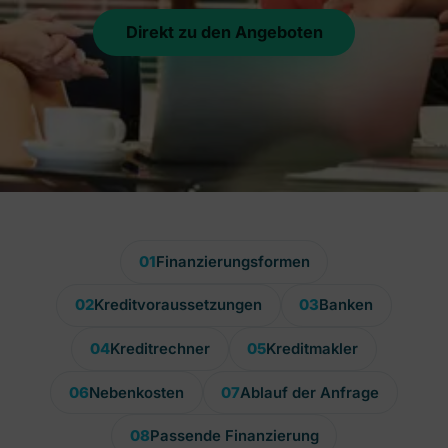
Direkt zu den Angeboten
01
Finanzierungsformen
02
Kreditvoraussetzungen
03
Banken
04
Kreditrechner
05
Kreditmakler
06
Nebenkosten
07
Ablauf der Anfrage
08
Passende Finanzierung