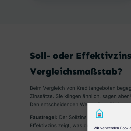
Soll- oder Effektivzins
Vergleichsmaßstab?
Beim Vergleich von Kreditangeboten bege
Zinssätze. Sie klingen ähnlich, sagen aber
Den entscheidenden Wert sollten Sie kenn
Faustregel:
Der Sollzins zeigt nur die rein
Effektivzins zeigt, was der Kredit wirklich k
Wir verwenden Cookies