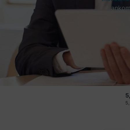
ankomm
5
5,