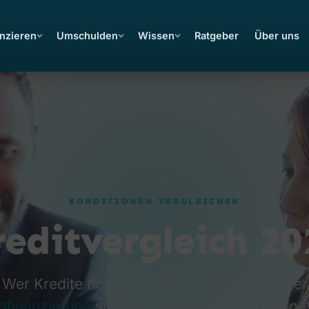
nzieren
Umschulden
Wissen
Ratgeber
Über uns
KONDITIONEN VERGLEICHEN
reditvergleich 20
Wer Kredite richtig vergleicht, spart bei einer
nfinanzierung
schnell mehrere tausend Euro.