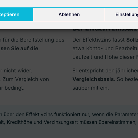
zeptieren
Ablehnen
Einstellu
Der Effektivzinssatz
k für die Bereitstellung des
Der Effektivzins fasst
Soll
nsen Sie auf die
etwa Konto- und Bearbeit
Laufzeit und Höhe dieser
 nicht wider.
Er entspricht den jährlic
.
Zum Vergleich von
Vergleichsbasis
. So bezi
ur bedingt.
sauber mit ein.
h über den Effektivzins funktioniert nur, wenn die Paramet
zeit, Kredithöhe und Verzinsungsart müssen übereinstimmen, 