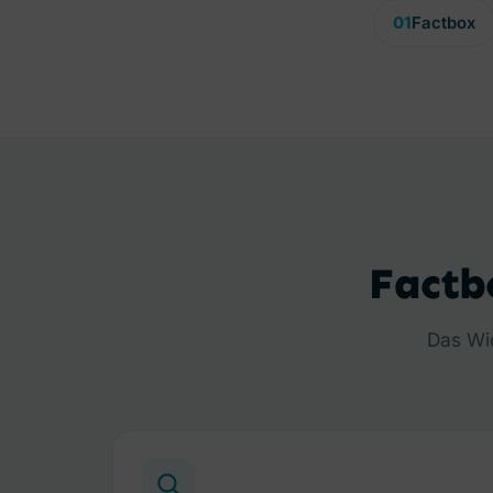
01
Factbox
Factb
Das Wic