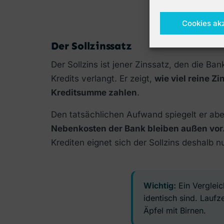
Cookies ak
Der Sollzinssatz
Der Sollzins ist jener Zinssatz, den die Ban
Kredits verlangt. Er zeigt,
wie viel reine Zi
Kreditsumme zahlen
.
Den tatsächlichen Aufwand spiegelt er aber
Nebenkosten der Bank bleiben außen vor
Krediten eignet sich der Sollzins deshalb n
Wichtig:
Ein Vergleic
identisch sind. Lauf
Äpfel mit Birnen.