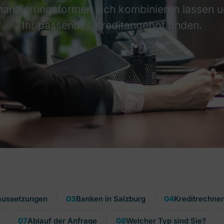
nanzierungsformen sich kombinieren lassen u
Ihr passendes Kreditangebot finden.
aussetzungen
03
Banken in Salzburg
04
Kreditrechne
07
Ablauf der Anfrage
08
Welcher Typ sind Sie?