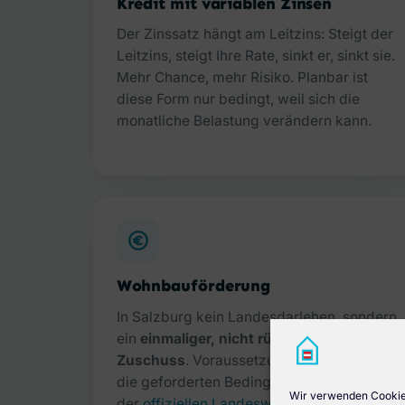
Kredit mit variablen Zinsen
Der Zinssatz hängt am Leitzins: Steigt der
Leitzins, steigt Ihre Rate, sinkt er, sinkt sie.
Mehr Chance, mehr Risiko. Planbar ist
diese Form nur bedingt, weil sich die
monatliche Belastung verändern kann.
Wohnbauförderung
In Salzburg kein Landesdarlehen, sondern
ein
einmaliger, nicht rückzahlbarer
Zuschuss
. Voraussetzung: Sie erfüllen
die geforderten Bedingungen. Details auf
Wir verwenden Cookies
der
offiziellen Landeswebsite
.