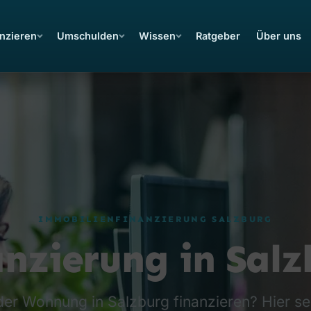
nzieren
Umschulden
Wissen
Ratgeber
Über uns
IMMOBILIENFINANZIERUNG SALZBURG
nzierung in Sal
er Wohnung in Salzburg finanzieren? Hier se