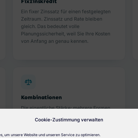
Fixzinskredit
Ein fixer Zinssatz für einen festgelegten
Zeitraum. Zinssatz und Rate bleiben
gleich. Das bedeutet volle
Planungssicherheit, weil Sie Ihre Kosten
von Anfang an genau kennen.
Kombinationen
Die eigentliche Stärke: mehrere Formen
zu einem stimmigen Konzept verbinden.
Cookie-Zustimmung verwalten
In Salzburg üblich ist der Mix aus
variablem Kredit, Bauspardarlehen und
, um unsere Website und unseren Service zu optimieren.
Wohnbauförderung, abgestimmt auf Ihr