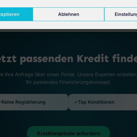
Bauvorhaben.
zeptieren
Ablehnen
Einstellu
etzt passenden Kredit find
ie Ihre Anfrage über unser Portal. Unsere Experten erstellen
Ihr passendes Finanzierungskonzept.
Keine Registrierung
Top Konditionen
Kreditangebote anfordern