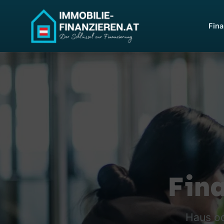
Fina
Fina
Haus od