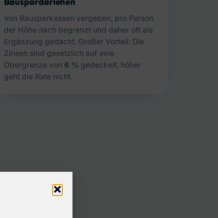
Bauspardarlehen
Von Bausparkassen vergeben, pro Person
der Höhe nach begrenzt und daher oft als
Ergänzung gedacht. Großer Vorteil: Die
Zinsen sind gesetzlich auf eine
Obergrenze von
6 %
gedeckelt, höher
geht die Rate nicht.