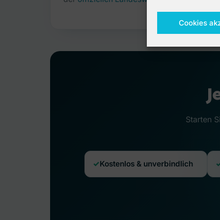
Cookies ak
J
Starten S
Kostenlos & unverbindlich