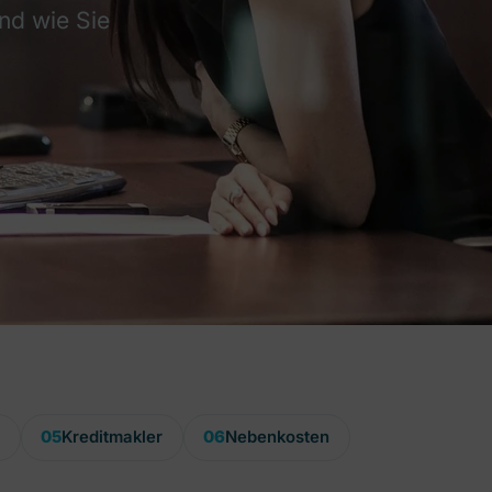
nd wie Sie
r
05
Kreditmakler
06
Nebenkosten