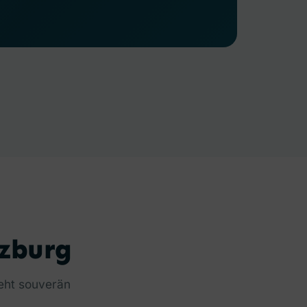
lzburg
geht souverän