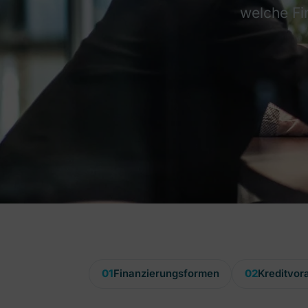
welche Fi
01
Finanzierungsformen
02
Kreditvor