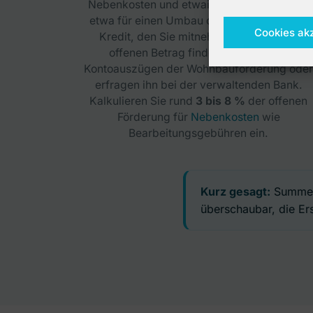
Nebenkosten und etwaigem Zusatzkapital,
etwa für einen Umbau oder einen weiteren
Cookies ak
Kredit, den Sie mitnehmen wollen. Den
offenen Betrag finden Sie auf Ihren
Kontoauszügen der Wohnbauförderung oder
erfragen ihn bei der verwaltenden Bank.
Kalkulieren Sie rund
3 bis 8 %
der offenen
Förderung für
Nebenkosten
wie
Bearbeitungsgebühren ein.
Kurz gesagt:
Summe e
überschaubar, die Ers