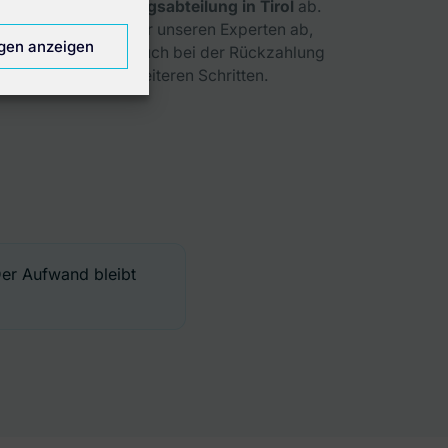
Wohnbauförderungsabteilung in Tirol
ab.
Schließen Sie über unseren Experten ab,
ngen anzeigen
unterstützt er Sie auch bei der Rückzahlung
und allen weiteren Schritten.
Der Aufwand bleibt