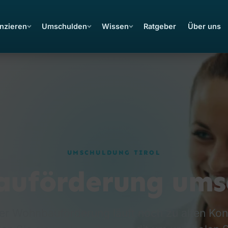
nzieren
Umschulden
Wissen
Ratgeber
Über uns
UMSCHULDUNG TIROL
uförderung ums
oler Wohnbauförderung läuft noch zu alten Kon