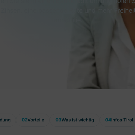
en Sie sie in einen Bankkredit um und holen S
Zinsen, eine passende Rate und mehr Freiheit
Immobilie.
ldung
02
Vorteile
03
Was ist wichtig
04
Infos Tirol