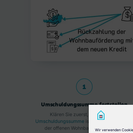
1
Umschuldungssumme feststellen
Klären Sie zuerst, wie hoch Ihre
Umschuldungssumme
ist. Sie ergibt sich au
der offenen Wohnbauförderung, den
Wir verwenden Cookies