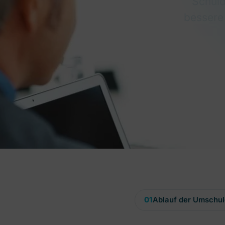
Schuld
bessere 
01
Ablauf der Umschu