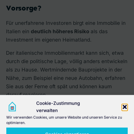
Vorsorge?
Für unerfahrene Investoren birgt eine Immobilie in
Italien ein
deutlich höheres Risiko
als das
Investment im eigenen Heimatland.
Der italienische Immobilienmarkt kann sich, etwa
durch die politische Lage, völlig anders entwickeln
als zu Hause. Wertmindernde Bauprojekte in der
Nähe, zum Beispiel eine neue Autobahn, erfahren
Sie aus der Ferne oft spät und können kaum
darauf reagieren.
Cookie-Zustimmung
verwalten
Wir verwenden Cookies, um unsere Website und unseren Service zu
optimieren.