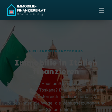
☰
AUSLANDSFINANZIERUNG
Immobilie in Italien
finanzieren
Sie träumen vom Haus am Gardasee oder von der
Wohnung in der Toskana? Eine Immobilie in Italien
ist auch von Österreich aus finanzierbar. Wir
zeigen Ihnen die Wege, die Voraussetzungen und
die Stolpersteine.