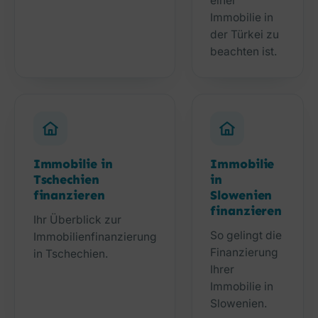
einer
Immobilie in
der Türkei zu
beachten ist.
Immobilie in
Immobilie
Tschechien
in
finanzieren
Slowenien
finanzieren
Ihr Überblick zur
So gelingt die
Immobilienfinanzierung
Finanzierung
in Tschechien.
Ihrer
Immobilie in
Slowenien.