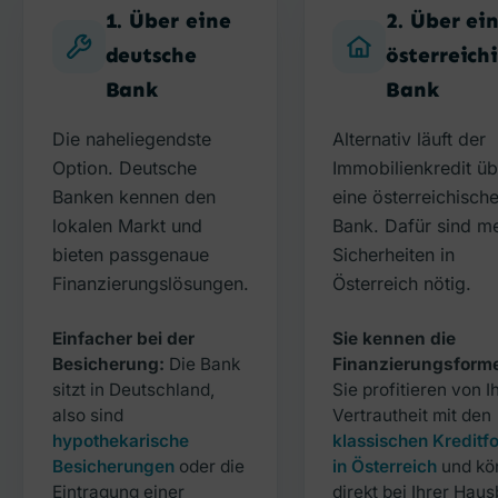
1. Über eine
2. Über ei
deutsche
österreich
Bank
Bank
Die naheliegendste
Alternativ läuft der
Option. Deutsche
Immobilienkredit üb
Banken kennen den
eine österreichisch
lokalen Markt und
Bank. Dafür sind me
bieten passgenaue
Sicherheiten in
Finanzierungslösungen.
Österreich nötig.
Einfacher bei der
Sie kennen die
Besicherung:
Die Bank
Finanzierungsform
sitzt in Deutschland,
Sie profitieren von I
also sind
Vertrautheit mit den
hypothekarische
klassischen Kredit
Besicherungen
oder die
in Österreich
und kö
Eintragung einer
direkt bei Ihrer Hau