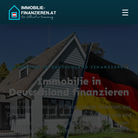
☰
IMMOBILIE IN DEUTSCHLAND FINANZIEREN
Immobilie in
Deutschland finanzieren
Haus oder Wohnung in Deutschland, finanziert aus
Österreich. Das geht, wenn Bank, Besicherung und
Eigenkapital zusammenpassen. Wir zeigen Ihnen
die Wege und holen das passende Angebot.