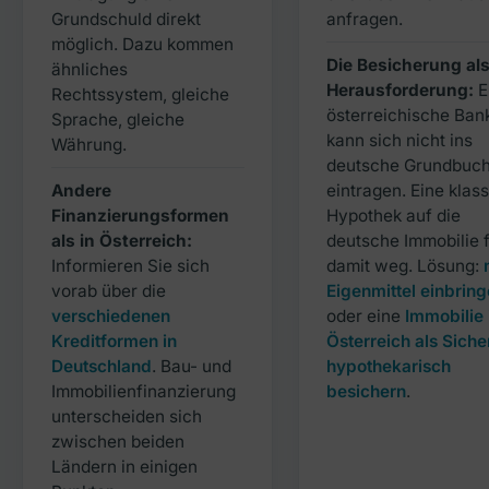
Grundschuld direkt
anfragen.
möglich. Dazu kommen
Die Besicherung al
ähnliches
Herausforderung:
E
Rechtssystem, gleiche
österreichische Ban
Sprache, gleiche
kann sich nicht ins
Währung.
deutsche Grundbuc
Andere
eintragen. Eine klas
Finanzierungsformen
Hypothek auf die
als in Österreich:
deutsche Immobilie f
Informieren Sie sich
damit weg. Lösung:
vorab über die
Eigenmittel einbrin
verschiedenen
oder eine
Immobilie 
Kreditformen in
Österreich als Siche
Deutschland
. Bau- und
hypothekarisch
Immobilienfinanzierung
besichern
.
unterscheiden sich
zwischen beiden
Ländern in einigen